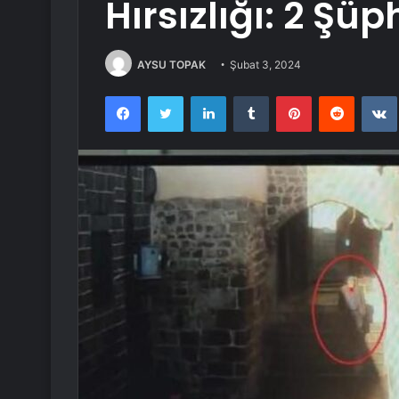
Hırsızlığı: 2 Şü
AYSU TOPAK
Şubat 3, 2024
Facebook
Twitter
LinkedIn
Tumblr
Pinterest
Reddit