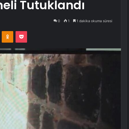
pheli Tutuklandı
0
1
1 dakika okuma süresi
VKontakte
Odnoklassniki
Pocket