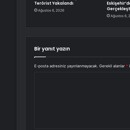
Terörist Yakalandı
Eskişehir’d
Gerçekleşt
Ağustos 6, 2026
Ağustos 6, 
Bir yanıt yazın
E-posta adresiniz yayınlanmayacak.
Gerekli alanlar
*
i
Y
o
r
u
m
*