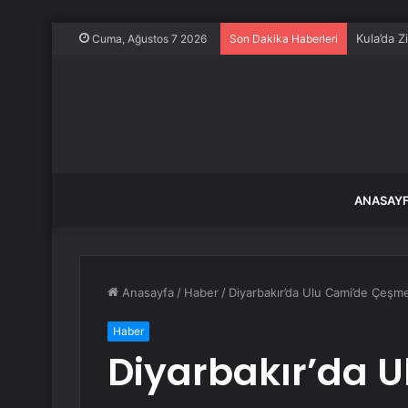
Kula’da Z
Cuma, Ağustos 7 2026
Son Dakika Haberleri
ANASAY
Anasayfa
/
Haber
/
Diyarbakır’da Ulu Cami’de Çeşme 
Haber
Diyarbakır’da 