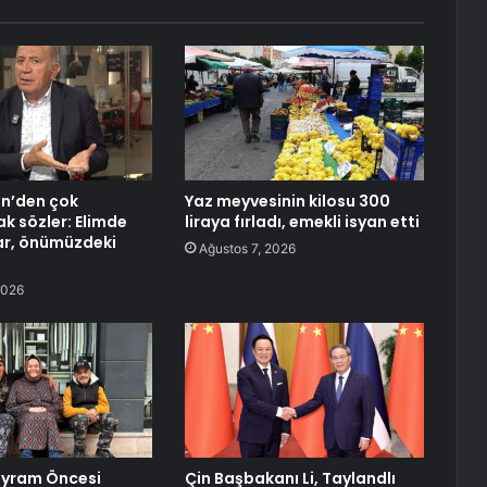
in’den çok
Yaz meyvesinin kilosu 300
k sözler: Elimde
liraya fırladı, emekli isyan etti
ar, önümüzdeki
Ağustos 7, 2026
2026
ayram Öncesi
Çin Başbakanı Li, Taylandlı