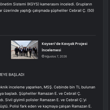
Yönetim Sistemi (KGYS) kamerasını inceledi. Grupların
r üzerinde yaptığı çalışmada şüpheliler Cebrail Ç. (50)
Kayseri’de Kavşak Projesi
İncelemesi
Ağustos 7, 2026
TMEYE BAŞLADI
 teknik inceleme yaparken, MSŞ. Cebinde bin TL bulunan
a başladı. Şüpheliler Ramazan E. ve Cebrail Ç.
. Sivil giyimli polisler Ramazan E. ve Cebrail Ç.’yi
üştü. Polisi fark eden ve kaçmaya çalışan Ramazan E.