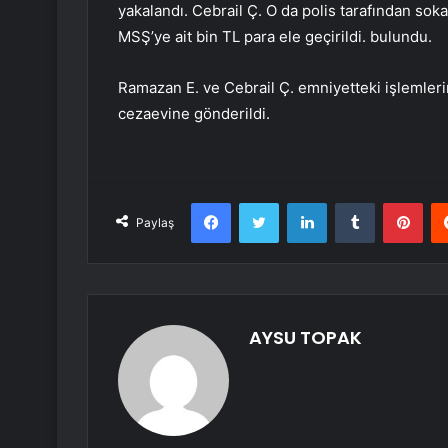
yakalandı. Cebrail Ç. O da polis tarafından sok
MSŞ’ye ait bin TL para ele geçirildi. bulundu.
Ramazan E. ve Cebrail Ç. emniyetteki işlemler
cezaevine gönderildi.
Facebook
Twitter
LinkedIn
Tumblr
Pint
Paylaş
AYSU TOPAK