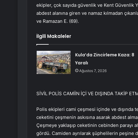
ekipler, çok sayıda güvenlik ve Kent Güvenlik 
abdest alanına giren ve namaz kılmadan çıkanla
ve Ramazan E. (69).
İlgili Makaleler
Kula’da Zincirleme Kaza: 8
Yaralı
Ağustos 7, 2026
SİVİL POLİS CAMİİN İÇİ VE DIŞINDA TAKİP E
Polis ekipleri cami çeşmesi içinde ve dışında
ceketini çeşmenin askısına asarak abdest almay
Çeşmeye yaklaşıp ceketinin cebinden parayı aldı
gördü. Camiden ayrılarak şüphelilerin peşine d