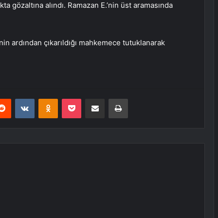
akta gözaltına alındı. Ramazan E.’nin üst aramasında
inin ardından çıkarıldığı mahkemece tutuklanarak
erest
Reddit
VKontakte
Odnoklassniki
Pocket
E-Posta ile paylaş
Yazdır