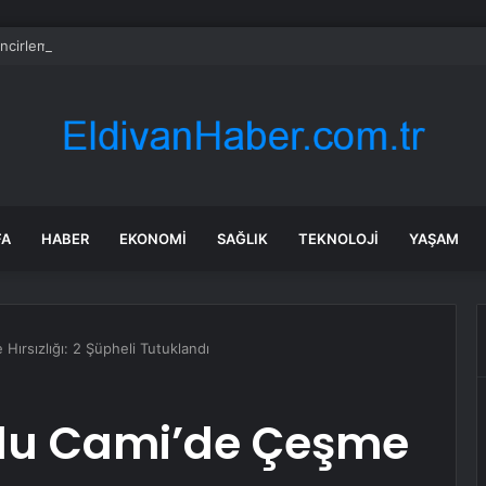
incirleme Kaza: 8 Yaralı
FA
HABER
EKONOMI
SAĞLIK
TEKNOLOJI
YAŞAM
Hırsızlığı: 2 Şüpheli Tutuklandı
Ulu Cami’de Çeşme