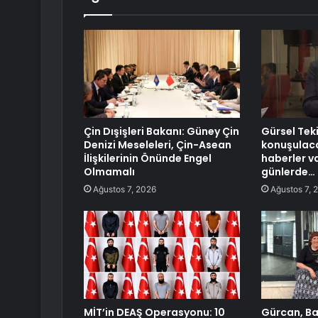
Çin Dışişleri Bakanı: Güney Çin
Gürsel Tek
Denizi Meseleleri, Çin-Asean
konuşulaca
İlişkilerinin Önünde Engel
haberler v
Olmamalı
günlerde…
Ağustos 7, 2026
Ağustos 7, 
MİT’in DEAŞ Operasyonu: 10
Gürcan, B