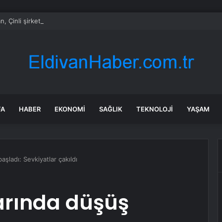
n, Çinli şirketlere çip yetenek avcılığı nedeniyle baskın düzenledi
FA
HABER
EKONOMI
SAĞLIK
TEKNOLOJI
YAŞAM
şladı: Sevkiyatlar çakıldı
arında düşüş