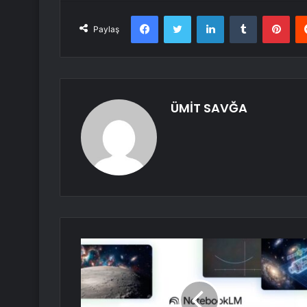
Facebook
Twitter
LinkedIn
Tumblr
Pint
Paylaş
ÜMİT SAVĞA