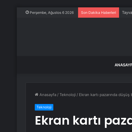
Tayva
Perşembe, Ağustos 6 2026
Son Dakika Haberleri
ANASAY
Anasayfa
/
Teknoloji
/
Ekran kartı pazarında düşüş ba
Teknoloji
Ekran kartı paz