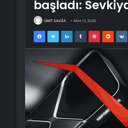
başladı: Sevkiya
ÜMİT SAVĞA
Mart 12, 2026
Facebook
Twitter
LinkedIn
Tumblr
Pinterest
Reddit