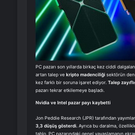
PC pazarı son yıllarda birkaç kez ciddi dalga
artan talep ve
kripto madenciliği
sektörün denge
kez farklı bir soruna işaret ediyor.
Talep zayıflı
pazarı tekrar etkilemeye başladı.
Nvidia ve Intel pazar payı kaybetti
Jon Peddie Research (JPR) tarafından yayımla
3,3 düşüş gösterdi.
Ayrıca bu daralma, özellikl
tablo, PC pazarındaki genel yavaşlamanın ekran