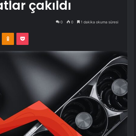
tlar çakıldı
0
0
1 dakika okuma süresi
VKontakte
Odnoklassniki
Pocket