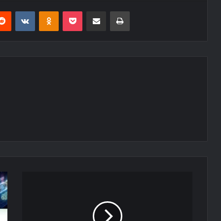
erest
Reddit
VKontakte
Odnoklassniki
Pocket
E-Posta ile paylaş
Yazdır