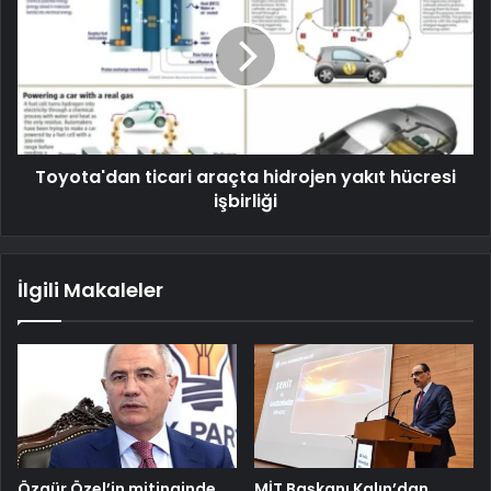
Toyota'dan ticari araçta hidrojen yakıt hücresi
işbirliği
İlgili Makaleler
Özgür Özel’in mitinginde
MİT Başkanı Kalın’dan