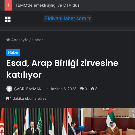
TBMM’de emekli aylığı ve ÖTV düzenlemesi: Elektrikli araçlara asgari maktu vergi, Cumhurbaşkanı’na 10 kat artırma yetkisi
Menü
Anasayfa
/
Haber
Haber
Esad, Arap Birliği zirvesine
katılıyor
ÇAĞRI BAYMAK
Haziran 6, 2023
0
8
1 dakika okuma süresi