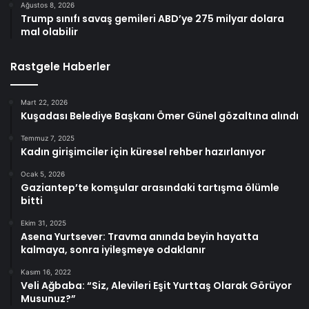
Ağustos 8, 2026
Trump sınıfı savaş gemileri ABD’ye 275 milyar dolara
mal olabilir
Rastgele Haberler
Mart 22, 2026
Kuşadası Belediye Başkanı Ömer Günel gözaltına alındı
Temmuz 7, 2025
Kadın girişimciler için küresel rehber hazırlanıyor
Ocak 5, 2026
Gaziantep’te komşular arasındaki tartışma ölümle
bitti
Ekim 31, 2025
Asena Yurtsever: Travma anında beyin hayatta
kalmaya, sonra iyileşmeye odaklanır
Kasım 16, 2022
Veli Ağbaba: “Siz, Alevileri Eşit Yurttaş Olarak Görüyor
Musunuz?”