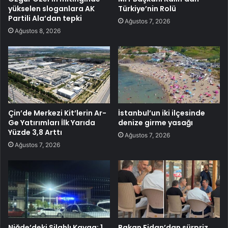
yükselen sloganlara AK
Türkiye’nin Rolü
Partili Ala’dan tepki
Ağustos 7, 2026
Ağustos 8, 2026
Çin’de Merkezi Kit’lerin Ar-
İstanbul’un iki ilçesinde
Ge Yatırımları İlk Yarıda
denize girme yasağı
Yüzde 3,8 Arttı
Ağustos 7, 2026
Ağustos 7, 2026
Niğde’deki Silahlı Kavga: 1
Bakan Fidan’dan sürpriz