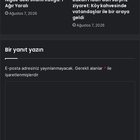
Ağır Yaralı
ziyaret: Köy kahvesinde
vatandaşlar ile bir araya
Ağustos 7, 2026
geldi
Ağustos 7, 2026
Bir yanıt yazın
E-posta adresiniz yayınlanmayacak.
Gerekli alanlar
*
ile
işaretlenmişlerdir
Y
o
r
u
m
*