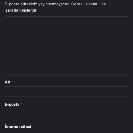
E-posta adresiniz yayınlanmayacak.
Gerekli alanlar
*
ile
işaretlenmişlerdir
Y
o
r
u
m
*
Ad
*
E-posta
*
İnternet sitesi