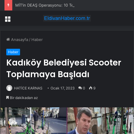
MİT’in DEAŞ Operasyonu: 10 Terörist Yakalandı
Menü
Anasayfa
/
Haber
Haber
Kadıköy Belediyesi Scooter
Toplamaya Başladı
HATİCE KARNAS
Ocak 17, 2023
0
9
Bir dakikadan az