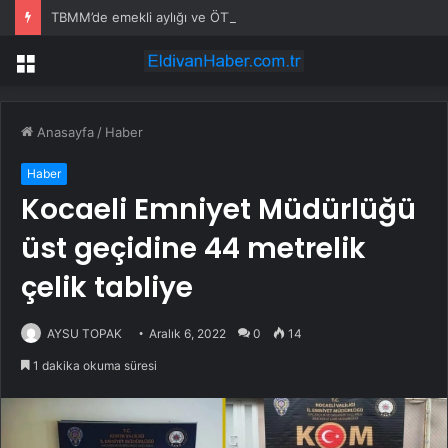
TBMM’de emekli aylığı ve ÖTV düzenlemesi: Elektrikli araçlara asgari maktu vergi, Cumhurbaşkanı’na 10 kat artırma yetkisi
Menü
Anasayfa
/
Haber
Haber
Kocaeli Emniyet Müdürlüğü
üst geçidine 44 metrelik
çelik tabliye
AYSU TOPAK
Aralık 6, 2022
0
14
1 dakika okuma süresi