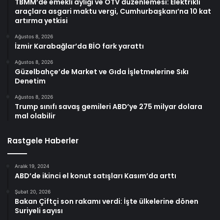
TBMM’de emekli aylığı ve ÖTV düzenlemesi: Elektrikli
araçlara asgari maktu vergi, Cumhurbaşkanı’na 10 kat
artırma yetkisi
Ağustos 8, 2026
İzmir Karabağlar’da BİO fark yarattı
Ağustos 8, 2026
Güzelbahçe’de Market ve Gıda İşletmelerine Sıkı
Denetim
Ağustos 8, 2026
Trump sınıfı savaş gemileri ABD’ye 275 milyar dolara
mal olabilir
Rastgele Haberler
Aralık 19, 2024
ABD’de ikinci el konut satışları Kasım’da arttı
Şubat 20, 2026
Bakan Çiftçi son rakamı verdi: İşte ülkelerine dönen
Suriyeli sayısı