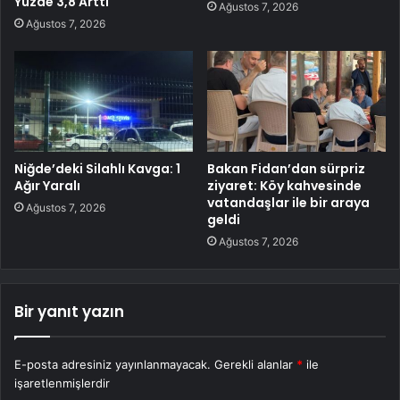
Yüzde 3,8 Arttı
Ağustos 7, 2026
Ağustos 7, 2026
Niğde’deki Silahlı Kavga: 1
Bakan Fidan’dan sürpriz
Ağır Yaralı
ziyaret: Köy kahvesinde
vatandaşlar ile bir araya
Ağustos 7, 2026
geldi
Ağustos 7, 2026
Bir yanıt yazın
E-posta adresiniz yayınlanmayacak.
Gerekli alanlar
*
ile
işaretlenmişlerdir