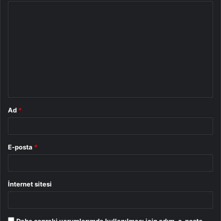
Y
o
r
u
m
*
Ad
*
E-posta
*
İnternet sitesi