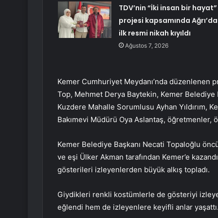
TDV’nin “İki insan bir hayat”
projesi kapsamında Ağrı’da
ilk resmi nikah kıyıldı
Ağustos 7, 2026
Kemer Cumhuriyet Meydanı’nda düzenlenen pr
Top, Mehmet Derya Baytekin, Kemer Belediye Me
Kuzdere Mahalle Sorumlusu Ayhan Yıldırım, K
Bakımevi Müdürü Oya Aslantaş, öğretmenler, öğre
Kemer Belediye Başkanı Necati Topaloğlu öncü
ve eşi Ülker Akman tarafından Kemer’e kazandır
gösterileri izleyenlerden büyük alkış topladı.
Giydikleri renkli kostümlerle de gösteriyi izle
eğlendi hem de izleyenlere keyifli anlar yaşattı