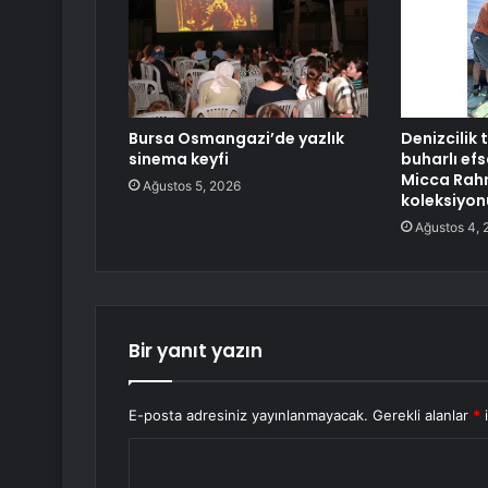
Bursa Osmangazi’de yazlık
Denizcilik 
sinema keyfi
buharlı ef
Micca Rahm
Ağustos 5, 2026
koleksiyon
Ağustos 4, 
Bir yanıt yazın
E-posta adresiniz yayınlanmayacak.
Gerekli alanlar
*
i
Y
o