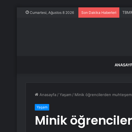
TBMM’
Cumartesi, Ağustos 8 2026
Son Dakika Haberleri
ANASAY
Anasayfa
/
Yaşam
/
Minik öğrencilerden muhteşem 
Yaşam
Minik öğrencil