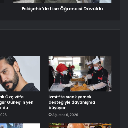
Eskişehir'de Lise Öğrencisi Dövüldü
ak Özçivit’e
İzmit’te sıcak yemek
ğur Güneş’in yeni
desteğiyle dayanışma
 oldu
büyüyor
2026
Ağustos 6, 2026