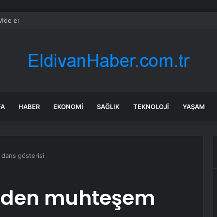
de emekli aylığı ve ÖTV düzenlemesi: Elektrikli araçlara asgari maktu ve
FA
HABER
EKONOMI
SAĞLIK
TEKNOLOJI
YAŞAM
dans gösterisi
erden muhteşem