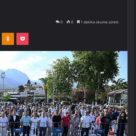
0
0
1 dakika okuma süresi
VKontakte
Odnoklassniki
Pocket