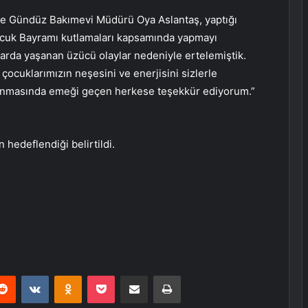
e Gündüz Bakımevi Müdürü Oya Aslantaş, yaptığı
cuk Bayramı kutlamaları kapsamında yapmayı
larda yaşanan üzücü olaylar nedeniyle ertelemiştik.
ocuklarımızın neşesini ve enerjisini sizlerle
rlanmasında emeği geçen herkese teşekkür ediyorum.”
 hedeflendiği belirtildi.
erest
Reddit
VKontakte
Odnoklassniki
Pocket
E-Posta ile paylaş
Yazdır