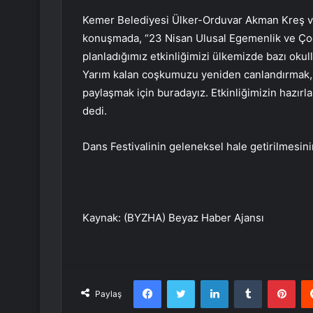
Kemer Belediyesi Ülker-Orduvar Akman Kreş v
konuşmada, “23 Nisan Ulusal Egemenlik ve Ço
planladığımız etkinliğimizi ülkemizde bazı okul
Yarım kalan coşkumuzu yeniden canlandırmak, ç
paylaşmak için buradayız. Etkinliğimizin hazı
dedi.
Dans Festivalinin geleneksel hale getirilmesinin
Kaynak: (BYZHA) Beyaz Haber Ajansı
Facebook
Twitter
LinkedIn
Tumblr
Pint
Paylaş