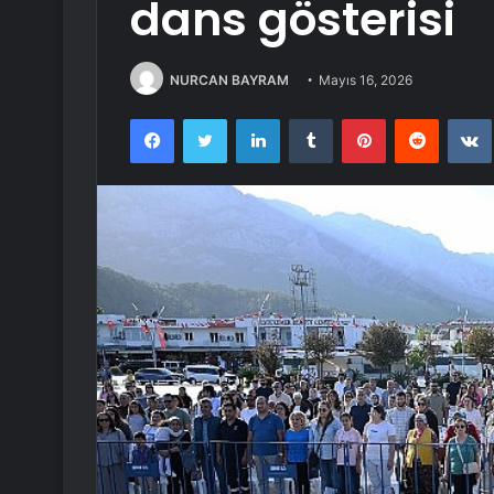
dans gösterisi
NURCAN BAYRAM
Mayıs 16, 2026
Facebook
Twitter
LinkedIn
Tumblr
Pinterest
Reddit