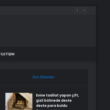
rgi, Cumhurbaşkanı’na 10 kat artırma yetkisi
İLETIŞIM
Son Eklenen
Evine tadilat yapan çift,
gizli bölmede deste
deste para buldu