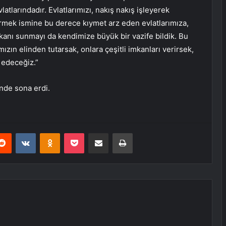
tlarındadır. Evlatlarımızı, nakış nakış işleyerek
dirmek ismine bu derece kıymet arz eden evlatlarımıza,
kanı sunmayı da kendimize büyük bir vazife bildik. Bu
mızın elinden tutarsak, onlara çeşitli imkanları verirsek,
 edeceğiz.”
nde sona erdi.
erest
Reddit
VKontakte
Odnoklassniki
Pocket
E-Posta ile paylaş
Yazdır