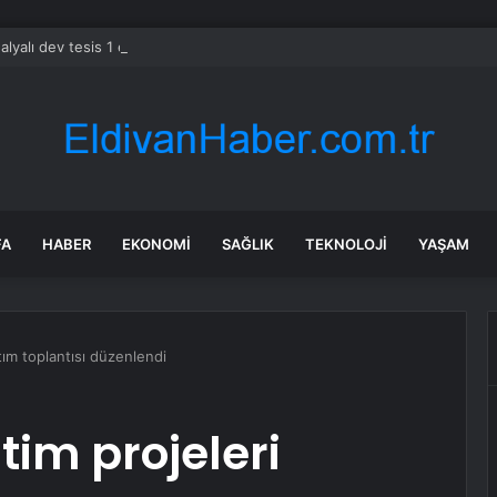
alyalı dev tesis 1 euroya satışta: Sahibi olmak için tek bir şart var
FA
HABER
EKONOMI
SAĞLIK
TEKNOLOJI
YAŞAM
ıtım toplantısı düzenlendi
tim projeleri