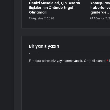
Denizi Meseleleri, Çin-Asean
konuşulaca
İlişkilerinin Önünde Engel
haberler v
Olmamalı
günlerde…
Ağustos 7, 2026
Ağustos 7, 
Bir yanıt yazın
E-posta adresiniz yayınlanmayacak.
Gerekli alanlar
*
i
Y
o
r
u
m
*