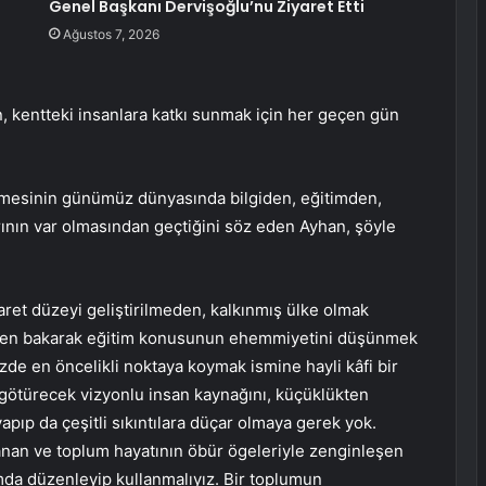
Genel Başkanı Dervişoğlu’nu Ziyaret Etti
Ağustos 7, 2026
n, kentteki insanlara katkı sunmak için her geçen gün
ilmesinin günümüz dünyasında bilgiden, eğitimden,
rının var olmasından geçtiğini söz eden Ayhan, şöyle
ret düzeyi geliştirilmeden, kalkınmış ülke olmak
iften bakarak eğitim konusunun ehemmiyetini düşünmek
zde en öncelikli noktaya koymak ismine hayli kâfi bir
a götürecek vizyonlu insan kaynağını, küçüklükten
apıp da çeşitli sıkıntılara düçar olmaya gerek yok.
lanan ve toplum hayatının öbür ögeleriyle zenginleşen
ormda düzenleyip kullanmalıyız. Bir toplumun