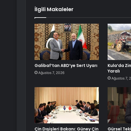
İlgili Makaleler
Galibaf’tan ABD’ye Sert Uyarı
Kula’da Zi
Yaralı
Ağustos 7, 2026
Ağustos 7, 
Çin Dışişleri Bakanı: Güney Çin
Gürsel Tek