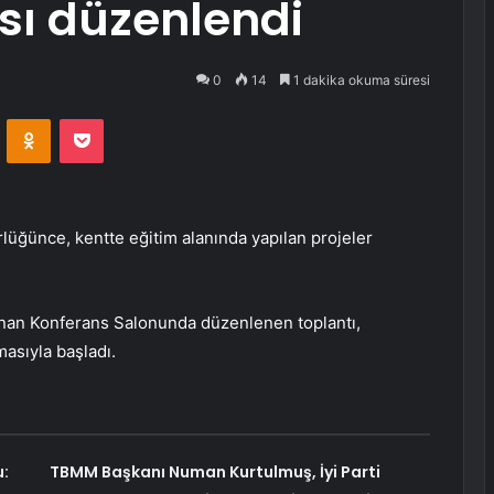
ısı düzenlendi
0
14
1 dakika okuma süresi
VKontakte
Odnoklassniki
Pocket
ürlüğünce, kentte eğitim alanında yapılan projeler
İnan Konferans Salonunda düzenlenen toplantı,
masıyla başladı.
:
TBMM Başkanı Numan Kurtulmuş, İyi Parti