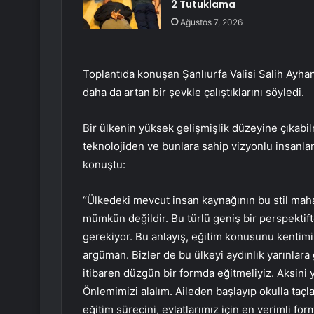
2 Tutuklama
Ağustos 7, 2026
Toplantıda konuşan Şanlıurfa Valisi Salih Ayha
daha da artan bir şevkle çalıştıklarını söyledi.
Bir ülkenin yüksek gelişmişlik düzeyine çıkab
teknolojiden ve bunlara sahip vizyonlu insanla
konuştu:
“Ülkedeki mevcut insan kaynağının bu stil maha
mümkün değildir. Bu türlü geniş bir perspekt
gerekiyor. Bu anlayış, eğitim konusunu kentimi
argüman. Bizler de bu ülkeyi aydınlık yarınlar
itibaren düzgün bir formda eğitmeliyiz. Aksini y
Önlemimizi alalım. Aileden başlayıp okulla taç
eğitim sürecini, evlatlarımız için en verimli f