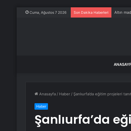
Altın mad
Cuma, Ağustos 7 2026
Son Dakika Haberleri
ANASAY
Anasayfa
/
Haber
/
Şanlıurfa’da eğitim projeleri tan
Haber
Şanlıurfa’da eği