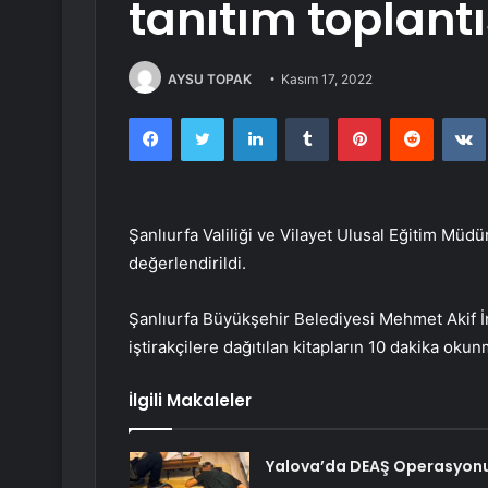
tanıtım toplant
AYSU TOPAK
Kasım 17, 2022
Facebook
Twitter
LinkedIn
Tumblr
Pinterest
Reddit
Şanlıurfa Valiliği ve Vilayet Ulusal Eğitim Müd
değerlendirildi.
Şanlıurfa Büyükşehir Belediyesi Mehmet Akif 
iştirakçilere dağıtılan kitapların 10 dakika okun
İlgili Makaleler
Yalova’da DEAŞ Operasyonu