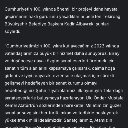
Cumhuriyetin 100. yılında önemli bir projeyi daha hayata
geçirmenin haklı gururunu yaşadıklarını belirten Tekirdağ
Büyükşehir Belediye Başkanı Kadir Albayrak, şunları
söyledi:
“Cumhuriyetimizin 100. yılını kutlayacağımız 2023 yılında
vatandaşlarımıza büyük bir hizmet daha sunuyoruz. Birey
ve düşünceye dayalı özgün sanat eserleri üretmek için
sanatın tüm alanlarını kapsamaya çalışarak, daima hoşa
gideni ve iyiyi arayarak. evrensele ulaşmak için sürekli
gelişmeyi hedefleyen bir sanat kurumu olmayı
hedeflediğimiz Şehir Tiyatrolarımız, ilk oyunuyla Tekirdağlı
sanatseverlerle buluşmaya hazırlanıyor. Ulu Önder Mustafa
Kemal Atatürk’ün sözlerinden hareketle ‘Milletimizin güzel
sanatlar sevgisini her türlü imkan ve tedbirle besleyerek
yükseltmek milli idealimizdir’ Sanatçılarımız, Atamız’ın
gerçekleştireceğine gönülden inanıyoruz. Bu söze tüm