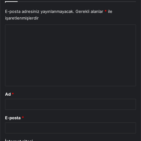
E-posta adresiniz yayınlanmayacak.
Gerekli alanlar
*
ile
işaretlenmişlerdir
Y
o
r
u
m
*
Ad
*
E-posta
*