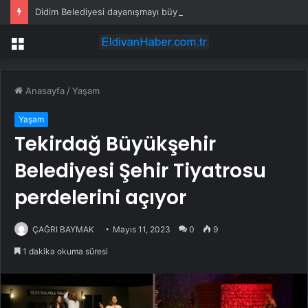
Didim Belediyesi dayanışmayı büyütüyor
Menü
Anasayfa
/
Yaşam
Yaşam
Tekirdağ Büyükşehir
Belediyesi Şehir Tiyatrosu
perdelerini açıyor
ÇAĞRI BAYMAK
Mayıs 11, 2023
0
9
1 dakika okuma süresi