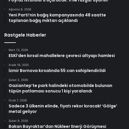
Poyraz İstanbul’u uçuracak: 11 ile rüzgar uyarısı!
Ağustos 8, 2026
Yeni Parti’nin bağış kampanyasında 48 saatte
toplanan bağış miktarı açıklandı
Rastgele Haberler
Mart 13, 2026
ESKİ’den kırsal mahallelere çevreci altyapı hamlesi
Aralık 18, 2025
İzmir Bornova kırsalında 55 can sahiplendirildi
Şubat 2, 2026
Gaziantep’te park halindeki otomobilde bulunan
tüpün patlaması sonucu 1 kişi yaralandı
Ocak 7, 2026
Sadece 3 ülkenin elinde, fiyatı rekor kıracak! ‘Gölge’
metal geliyor
Şubat 9, 2026
Bakan Bayraktar’dan Nükleer Enerji Görüşmesi