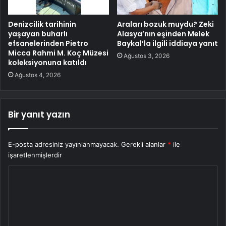
Denizcilik tarihinin
Araları bozuk muydu? Zeki
yaşayan buharlı
Alasya’nın eşinden Melek
efsanelerinden Pietro
Baykal’la ilgili iddiaya yanıt
Micca Rahmi M. Koç Müzesi
Ağustos 3, 2026
koleksiyonuna katıldı
Ağustos 4, 2026
Bir yanıt yazın
E-posta adresiniz yayınlanmayacak.
Gerekli alanlar
*
ile
işaretlenmişlerdir
Y
o
r
u