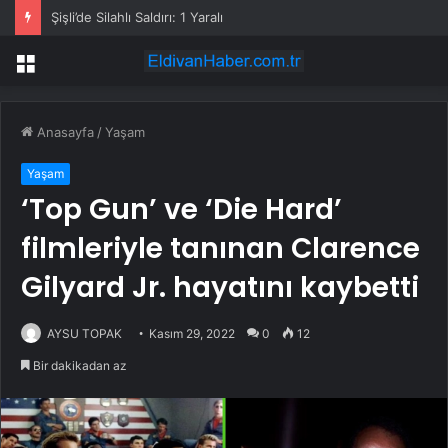
Şişli’de Silahlı Saldırı: 1 Yaralı
Menü
Anasayfa
/
Yaşam
Yaşam
‘Top Gun’ ve ‘Die Hard’
filmleriyle tanınan Clarence
Gilyard Jr. hayatını kaybetti
AYSU TOPAK
Kasım 29, 2022
0
12
Bir dakikadan az