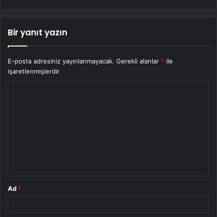
Bir yanıt yazın
E-posta adresiniz yayınlanmayacak.
Gerekli alanlar
*
ile
işaretlenmişlerdir
Y
o
r
u
m
*
Ad
*