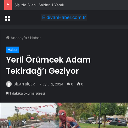
Şişli’de Silahlı Saldırı: 1 Yaralı
Menü
Anasayfa
/
Haber
Haber
Yerli Örümcek Adam
Tekirdağ’ı Geziyor
DİLAN BİÇER
Eylül 2, 2024
0
0
1 dakika okuma süresi