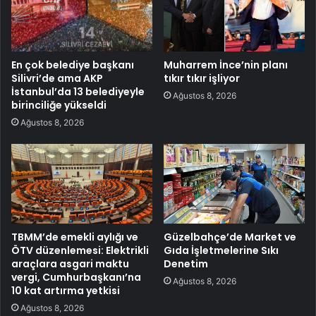
En çok belediye başkanı
Muharrem İnce’nin planı
Silivri’de ama AKP
tıkır tıkır işliyor
İstanbul’da 13 belediyeyle
Ağustos 8, 2026
birinciliğe yükseldi
Ağustos 8, 2026
TBMM’de emekli aylığı ve
Güzelbahçe’de Market ve
ÖTV düzenlemesi: Elektrikli
Gıda İşletmelerine Sıkı
araçlara asgari maktu
Denetim
vergi, Cumhurbaşkanı’na
Ağustos 8, 2026
10 kat artırma yetkisi
Ağustos 8, 2026