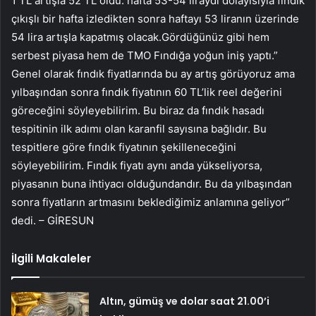
1 TL artışla 52 TL oldu. hafta 53-54 liraydı dolayısıyla fındık
çıkışlı bir hafta izledikten sonra haftayı 53 liranın üzerinde
54 lira artışla kapatmış olacak.Gördüğünüz gibi hem
serbest piyasa hem de TMO Fındığa yoğun iniş yaptı.”
Genel olarak fındık fiyatlarında bu ay artış görüyoruz ama
yılbaşından sonra fındık fiyatının 60 TL’lik reel değerini
göreceğini söyleyebilirim. Bu biraz da fındık hasadı
tespitinin ilk adımı olan karanfil sayısına bağlıdır. Bu
tespitlere göre fındık fiyatının şekilleneceğini
söyleyebilirim. Fındık fiyatı aynı anda yükseliyorsa,
piyasanın buna ihtiyacı olduğundandır. Bu da yılbaşından
sonra fiyatların artmasını beklediğimiz anlamına geliyor”
dedi. – GİRESUN
İlgili Makaleler
Altın, gümüş ve dolar saat 21.00’i