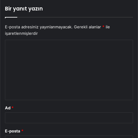
Bir yanıt yazın
E-posta adresiniz yayınlanmayacak.
Gerekli alanlar
*
ile
işaretlenmişlerdir
Y
o
r
u
m
*
Ad
*
E-posta
*